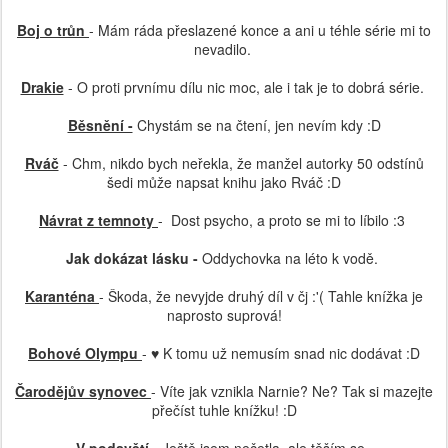
Boj o trůn
- Mám ráda přeslazené konce a ani u téhle série mi to
nevadilo.
Drakie
- O proti prvnímu dílu nic moc, ale i tak je to dobrá série.
Běsnění -
Chystám se na čtení, jen nevím kdy :D
Rváč
- Chm, nikdo bych neřekla, že manžel autorky 50 odstínů
šedi může napsat knihu jako Rváč :D
Návrat z temnoty
- Dost psycho, a proto se mi to líbilo :3
Jak dokázat lásku -
Oddychovka na léto k vodě.
Karanténa
- Škoda, že nevyjde druhý díl v čj :'( Tahle knížka je
naprosto suprová!
Bohové Olympu
- ♥ K tomu už nemusím snad nic dodávat :D
Čarodějův synovec
- Víte jak vznikla Narnie? Ne? Tak si mazejte
přečíst tuhle knížku! :D
V podsvětí
- Ještě jsem nečetla, ale těším se.