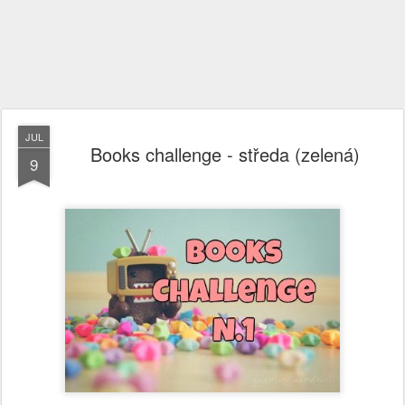
JUL
Books challenge - středa (zelená)
9